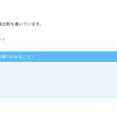
差比較も書いています。
い！
記事でわかること！