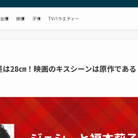
女優
俳優
子役
TVバラエティー
差は28㎝！映画のキスシーンは原作である