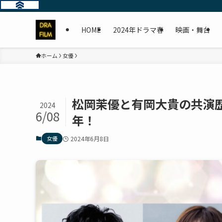
HOME
2024年ドラマ春
映画・舞台
ホーム
女優
松岡茉優と有岡大貴の共演
2024
6/08
年！
女優
2024年6月8日