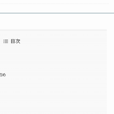
目次
初め