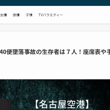
女優
俳優
子役
TVバラエティー
40便墜落事故の生存者は７人！座席表や