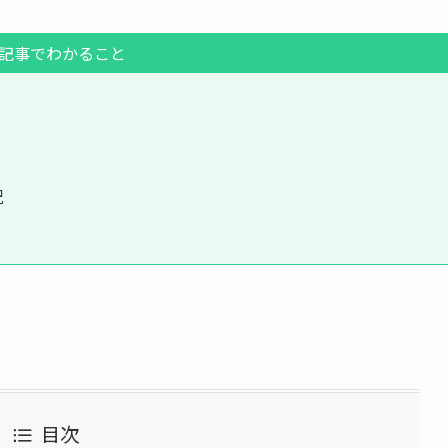
記事でわかること
況
。
目次