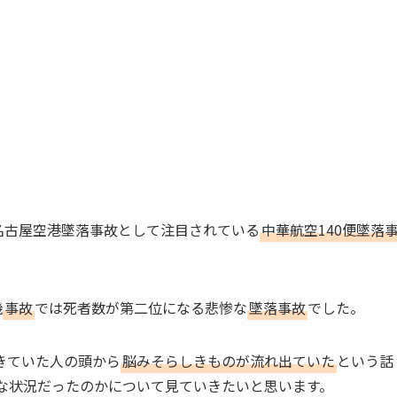
、名古屋空港墜落事故として注目されている
中華航空140便墜落
機
事故
では死者数が第二位になる悲惨な
墜落事故
でした。
きていた人の頭から
脳みそらしきものが流れ出ていた
という話
な状況だったのかについて見ていきたいと思います。