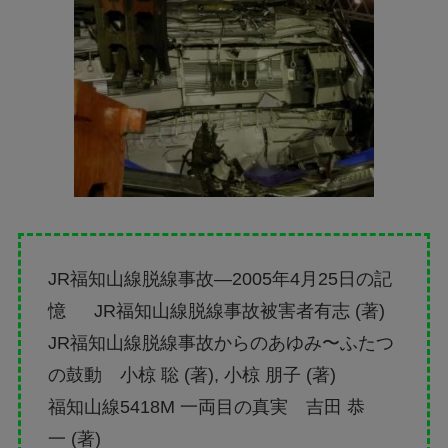
JR福知山線脱線事故―2005年4月25日の記
憶 JR福知山線脱線事故被害者有志 (著)
JR福知山線脱線事故からのあゆみ〜ふたつ
の鼓動 小椋 聡 (著), 小椋 朋子 (著)
福知山線5418M 一両目の真実 吉田 恭
一 (著)