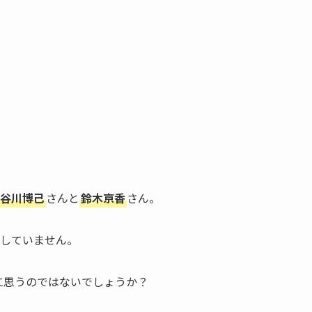
谷川博己
さんと
鈴木京香
さん。
していません。
に思うのではないでしょうか？