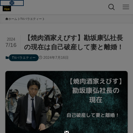
ホーム
TVバラエティー
【焼肉酒家えびす】勘坂康弘社長
2024
7/16
の現在は自己破産して妻と離婚！
2024年7月16日
TVバラエティー