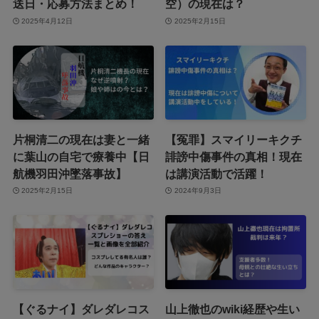
送日・応募方法まとめ！
空）の現在は？
2025年4月12日
2025年2月15日
片桐清二の現在は妻と一緒
【冤罪】スマイリーキクチ
に葉山の自宅で療養中【日
誹謗中傷事件の真相！現在
航機羽田沖墜落事故】
は講演活動で活躍！
2025年2月15日
2024年9月3日
【ぐるナイ】ダレダレコス
山上徹也のwiki経歴や生い