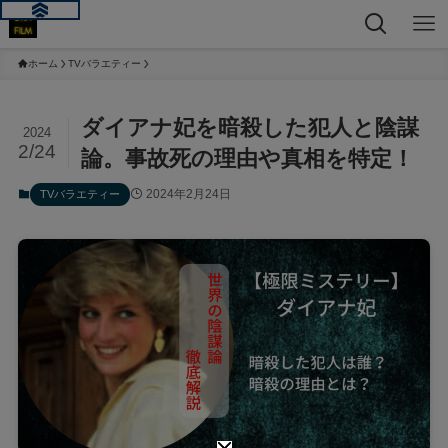
ホーム
TVバラエティー
ダイアナ妃を暗殺した犯人と陰謀
2024
2/24
論。事故死の理由や真相を特定！
2024年2月24日
TVバラエティー