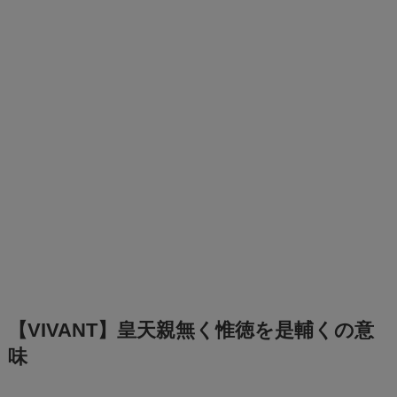
【VIVANT】皇天親無く惟徳を是輔くの意
味