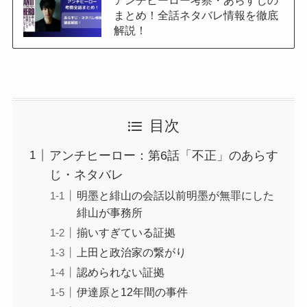
アンチヒーロー考察・あらすじの
まとめ！全話ネタバレ情報を徹底
解説！
目次
アンチヒーロー：第6話「不正」のあらす
じ・ネタバレ
明墨と緋山の会話以前明墨が無罪にした
緋山が事務所
揃いすぎている証拠
上田と政治家の繋がり
認められない証拠
伊達原と12年間の事件