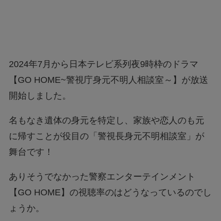
2024年7月から日本テレビ系列夜9時枠のドラマ
【GO HOME~警視庁身元不明人相談室～】が放送
開始しました。
名もなき遺体の身元を特定し、家族や恋人のも元
に帰すことが役目の「警視長身元不明相談室」が
舞台です！
ありそうでなかった警察エンターテインメント
【GO HOME】の視聴率のはどうなっているのでし
ょうか。