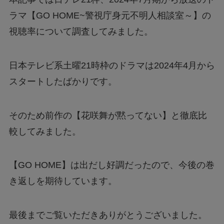
ラマ【GO HOME~警視庁身元不明人相談室～】の
視聴率について調査してみました。
日本テレビ系土曜21時枠のドラマは2024年4月から
スタートしたばかりです。
そのため前作の【花咲舞が黙ってない】と徹底比
較してみました。
【GO HOME】は出だし好調だったので、今後の巻
き返しを期待しています。
最後までご覧いただきありがとうございました。