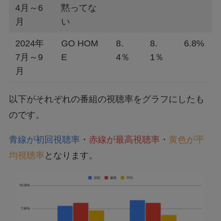
4月～6
黙ってな
月
い
2024年
GO HOM
8.
8.
6.8%
7月～9
E
4％
1％
月
以下がそれぞれの番組の視聴率をグラフにしたも
のです。
青線が初回視聴率
・
赤線が最高視聴率
・
黄色が平
均視聴率
となります。