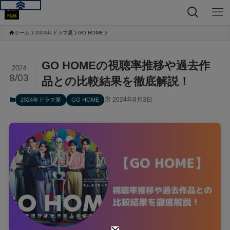
ホーム
2024年ドラマ夏
GO HOME
GO HOMEの視聴率推移や過去作
2024
8/03
品との比較結果を徹底解説！
2024年8月3日
2024年ドラマ夏
GO HOME