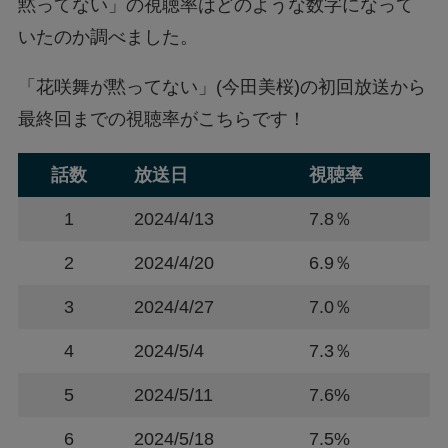
黙ってない」の視聴率はどのような数字になって
いたのか調べました。
「花咲舞が黙ってない」(今田美桜)の初回放送から
最終回までの視聴率がこちらです！
話数
放送日
視聴率
1
2024/4/13
7.8％
2
2024/4/20
6.9％
3
2024/4/27
7.0％
4
2024/5/4
7.3％
5
2024/5/11
7.6%
6
2024/5/18
7.5%