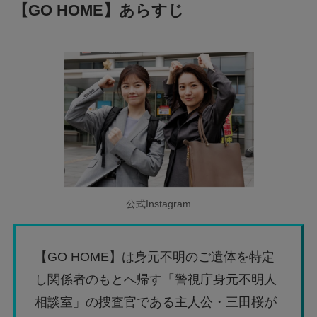
【GO HOME】あらすじ
公式Instagram
【GO HOME】は身元不明のご遺体を特定
し関係者のもとへ帰す「警視庁身元不明人
相談室」の捜査官である主人公・三田桜が