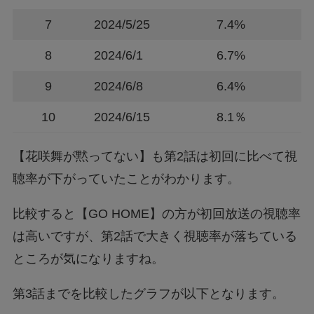
7
2024/5/25
7.4%
8
2024/6/1
6.7%
9
2024/6/8
6.4%
10
2024/6/15
8.1％
【花咲舞が黙ってない】も第2話は初回に比べて視
聴率が下がっていたことがわかります。
比較すると【GO HOME】の方が初回放送の視聴率
は高いですが、第2話で大きく視聴率が落ちている
ところが気になりますね。
第3話までを比較したグラフが以下となります。