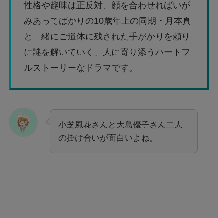
性格や趣味は正反対、顔を合わせればいが
みあってばかりの10歳年上の同期・月本真
と一緒にご遺体に残された手がかりを頼り
に謎を解いていく、人に寄り添うハートフ
ルストーリーなドラマです。
小芝風花さんと大島優子さん二人
の掛け合いが面白いよね。