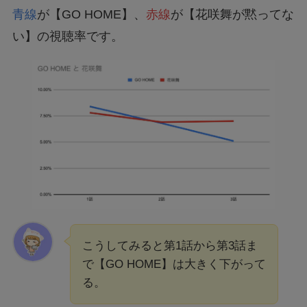
青線
が【GO HOME】、
赤線
が【花咲舞が黙ってな
い】の視聴率です。
こうしてみると第1話から第3話ま
で【GO HOME】は大きく下がって
る。