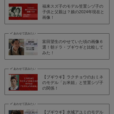
福来スズ子のモデル笠置シヅ子の
子供と父親は？娘の2024年現在と
画像！
あわせて読みたい
富田望生のやせていた頃の画像６
選！朝ドラ・ブギウギと比較して
みた！
あわせて読みたい
【ブギウギ】ラクチョウのおミネ
のモデル「お米姐」と笠置シヅ子
の関係！
あわせて読みたい
【ブギウギ】水城アユミのモデル