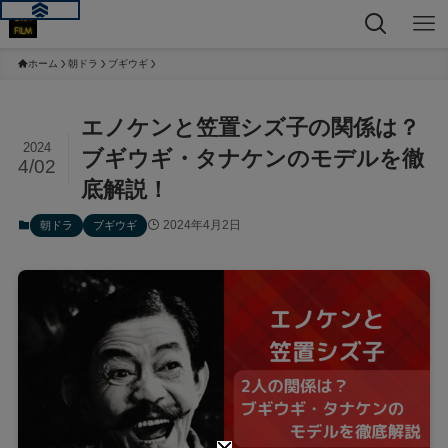
ホーム
朝ドラ
ブギウギ
エノケンと笠置シズ子の関係は？
2024
ブギウギ・タナケンのモデルを徹
4/02
底解説！
2024年4月2日
朝ドラ
ブギウギ