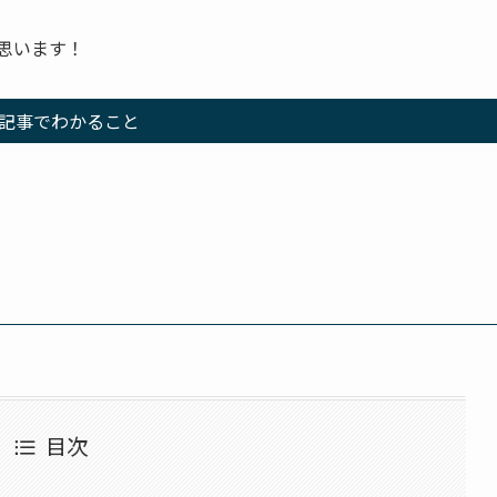
思います！
記事でわかること
目次