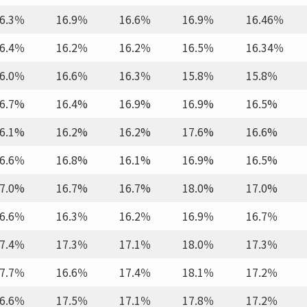
6.3％
16.9％
16.6％
16.9％
16.46％
6.4％
16.2％
16.2％
16.5％
16.34％
6.0％
16.6％
16.3％
15.8％
15.8％
6.7%
16.4%
16.9%
16.9%
16.5%
6.1%
16.2%
16.2%
17.6%
16.6%
6.6％
16.8%
16.1%
16.9%
16.5%
7.0%
16.7%
16.7%
18.0%
17.0%
6.6％
16.3％
16.2％
16.9％
16.7％
7.4％
17.3％
17.1％
18.0％
17.3％
7.7％
16.6％
17.4％
18.1％
17.2％
6.6％
17.5％
17.1％
17.8％
17.2％