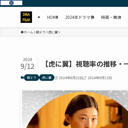
HOME
2024年ドラマ春
映画・舞台
ホーム
朝ドラ
虎に翼
2024
【虎に翼】視聴率の推移・
9/12
朝ドラ
虎に翼
2024年8月22日
2024年9月12日