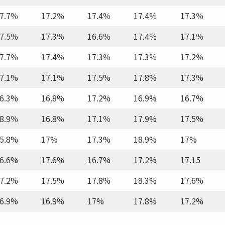
7.7％
17.2％
17.4％
17.4％
17.3％
7.5％
17.3％
16.6％
17.4％
17.1％
7.7％
17.4％
17.3％
17.3％
17.2％
7.1%
17.1%
17.5%
17.8%
17.3%
6.3%
16.8%
17.2%
16.9%
16.7%
8.9％
16.8％
17.1％
17.9%
17.5%
5.8%
17%
17.3%
18.9%
17%
6.6%
17.6%
16.7%
17.2%
17.15
7.2%
17.5%
17.8%
18.3%
17.6%
6.9%
16.9%
17%
17.8%
17.2%