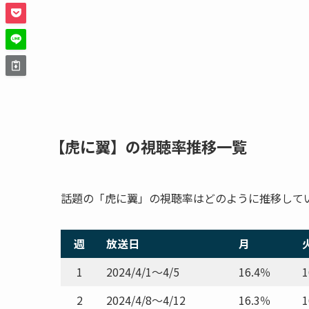
【虎に翼】の視聴率推移一覧
話題の「虎に翼」の視聴率はどのように推移して
週
放送日
月
1
2024/4/1～4/5
16.4％
1
2
2024/4/8～4/12
16.3％
1