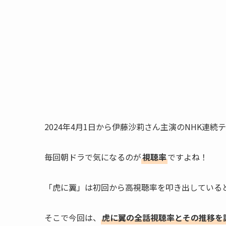
2024年4月1日から伊藤沙莉さん主演のNHK連
毎回朝ドラで気になるのが
視聴率
ですよね！
「虎に翼」は初回から高視聴率を叩き出している
そこで今回は、
虎に翼の全話視聴率とその推移を