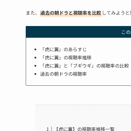
また、
過去の朝ドラと視聴率を比較
してみようと
この
「虎に翼」のあらすじ
「虎に翼」の視聴率推移
「虎に翼」と「ブギウギ」の視聴率の比較
過去の朝ドラの視聴率
【虎に翼】の視聴率推移一覧