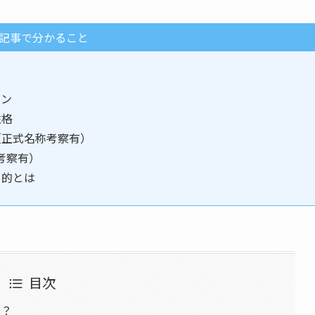
記事で分かること
ーン
性格
係（正式名称考察有）
称考察有）
目的とは
目次
は？