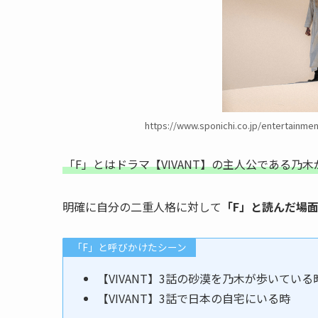
https://www.sponichi.co.jp/entertainme
「F」とはドラマ【VIVANT】の主人公である乃
明確に自分の二重人格に対して
「F」と読んだ場面
「F」と呼びかけたシーン
【VIVANT】3話の砂漠を乃木が歩いている
【VIVANT】3話で日本の自宅にいる時