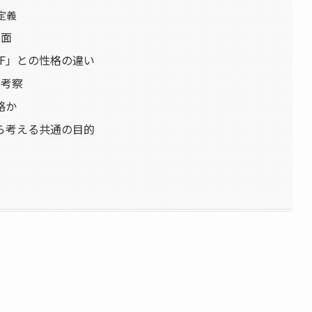
定義
場面
「F」との性格の違い
と考察
略か
から考える共通の目的