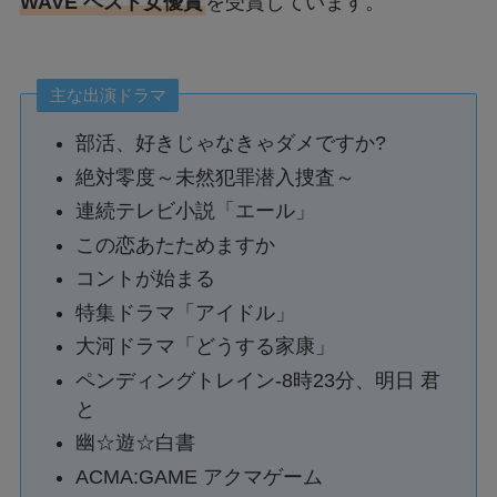
WAVE ベスト女優賞
を受賞しています。
主な出演ドラマ
部活、好きじゃなきゃダメですか?
絶対零度～未然犯罪潜入捜査～
連続テレビ小説「エール」
この恋あたためますか
コントが始まる
特集ドラマ「アイドル」
大河ドラマ「どうする家康」
ペンディングトレイン-8時23分、明日 君
と
幽☆遊☆白書
ACMA:GAME アクマゲーム